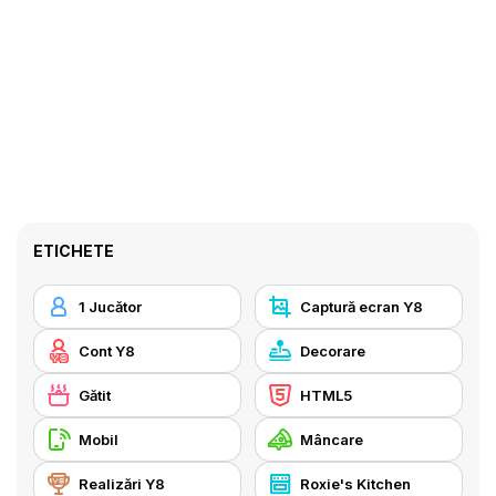
ETICHETE
1 Jucător
Captură ecran Y8
Cont Y8
Decorare
Gătit
HTML5
Mobil
Mâncare
Realizări Y8
Roxie's Kitchen