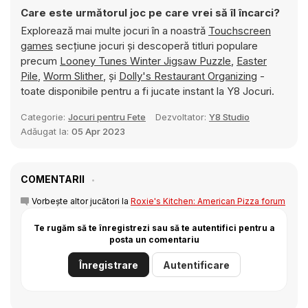
Care este următorul joc pe care vrei să îl încarci?
Explorează mai multe jocuri în a noastră
Touchscreen
games
secțiune jocuri și descoperă titluri populare
precum
Looney Tunes Winter Jigsaw Puzzle
,
Easter
Pile
,
Worm Slither
, și
Dolly's Restaurant Organizing
-
toate disponibile pentru a fi jucate instant la Y8 Jocuri.
Categorie:
Jocuri pentru Fete
Dezvoltator:
Y8 Studio
Adăugat la:
05 Apr 2023
COMENTARII
Vorbește altor jucători la
Roxie's Kitchen: American Pizza forum
Te rugăm să te înregistrezi sau să te autentifici pentru a
posta un comentariu
Înregistrare
Autentificare