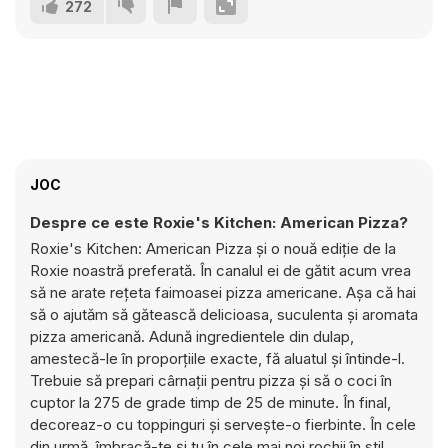
272
JOC
Despre ce este Roxie's Kitchen: American Pizza?
Roxie's Kitchen: American Pizza și o nouă ediție de la
Roxie noastră preferată. În canalul ei de gătit acum vrea
să ne arate rețeta faimoasei pizza americane. Așa că hai
să o ajutăm să gătească delicioasa, suculenta și aromata
pizza americană. Adună ingredientele din dulap,
amestecă-le în proporțiile exacte, fă aluatul și întinde-l.
Trebuie să prepari cârnații pentru pizza și să o coci în
cuptor la 275 de grade timp de 25 de minute. În final,
decoreaz-o cu toppinguri și servește-o fierbinte. În cele
din urmă, îmbracă-te și tu în cele mai noi rochii în stil