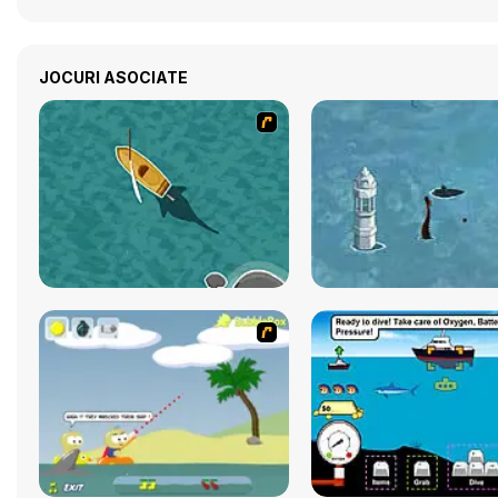
JOCURI ASOCIATE