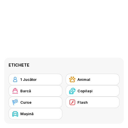
ETICHETE
1 Jucător
Animal
Barcă
Copilași
Curse
Flash
Maşină