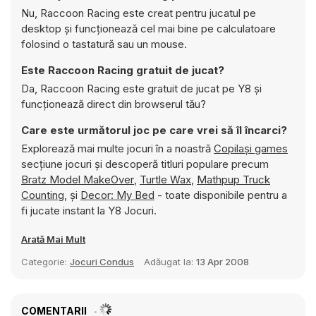
Nu, Raccoon Racing este creat pentru jucatul pe
desktop și funcționează cel mai bine pe calculatoare
folosind o tastatură sau un mouse.
Este Raccoon Racing gratuit de jucat?
Da, Raccoon Racing este gratuit de jucat pe Y8 și
funcționează direct din browserul tău?
Care este următorul joc pe care vrei să îl încarci?
Explorează mai multe jocuri în a noastră
Copilași games
secțiune jocuri și descoperă titluri populare precum
Bratz Model MakeOver
,
Turtle Wax
,
Mathpup Truck
Counting
, și
Decor: My Bed
- toate disponibile pentru a
fi jucate instant la Y8 Jocuri.
Arată Mai Mult
Categorie:
Jocuri Condus
Adăugat la:
13 Apr 2008
COMENTARII