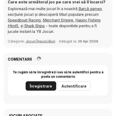
Care este următorul joc pe care vrei să îl încarci?
Explorează mai multe jocuri în a noastră
Barcă games
secțiune jocuri și descoperă titluri populare precum
Speedboat Racing
,
Merchant Empire
,
Happy Fishing
Html5
, și
Shark Ships
- toate disponibile pentru a fi
jucate instant la Y8 Jocuri.
Categorie:
Jocuri Împușcături
Adăugat la:
26 Apr 2009
COMENTARII
Te rugăm să te înregistrezi sau să te autentifici pentru a
posta un comentariu
Înregistrare
Autentificare
JOCURI ASOCIATE