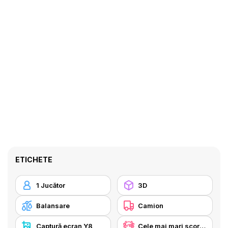
ETICHETE
1 Jucător
3D
Balansare
Camion
Captură ecran Y8
Cele mai mari scoruri Y8