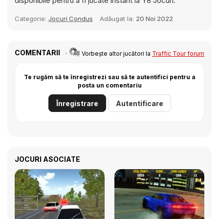
disponibile pentru a fi jucate instant la Y8 Jocuri.
Categorie:
Jocuri Condus
Adăugat la:
20 Noi 2022
COMENTARII
Vorbește altor jucători la
Traffic Tour forum
Te rugăm să te înregistrezi sau să te autentifici pentru a
posta un comentariu
Înregistrare
Autentificare
JOCURI ASOCIATE