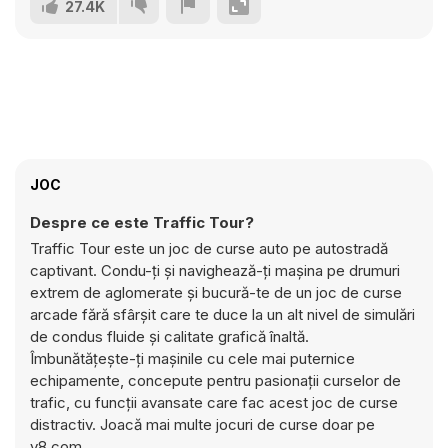
27.4K
JOC
Despre ce este Traffic Tour?
Traffic Tour este un joc de curse auto pe autostradă
captivant. Condu-ți și navighează-ți mașina pe drumuri
extrem de aglomerate și bucură-te de un joc de curse
arcade fără sfârșit care te duce la un alt nivel de simulări
de condus fluide și calitate grafică înaltă.
Îmbunătățește-ți mașinile cu cele mai puternice
echipamente, concepute pentru pasionații curselor de
trafic, cu funcții avansate care fac acest joc de curse
distractiv. Joacă mai multe jocuri de curse doar pe
y8.com