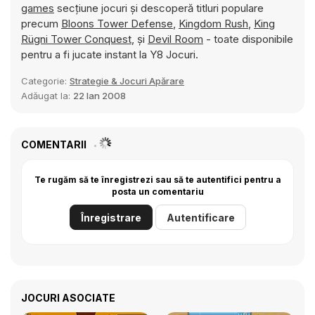
games
secțiune jocuri și descoperă titluri populare
precum
Bloons Tower Defense
,
Kingdom Rush
,
King
Rügni Tower Conquest
, și
Devil Room
- toate disponibile
pentru a fi jucate instant la Y8 Jocuri.
Categorie:
Strategie & Jocuri Apărare
Adăugat la:
22 Ian 2008
COMENTARII
Te rugăm să te înregistrezi sau să te autentifici pentru a
posta un comentariu
Înregistrare
Autentificare
JOCURI ASOCIATE