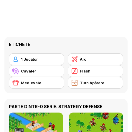
ETICHETE
1 Jucător
Arc
Cavaler
Flash
Medievale
Turn Apărare
PARTE DINTR-O SERIE: STRATEGY DEFENSE