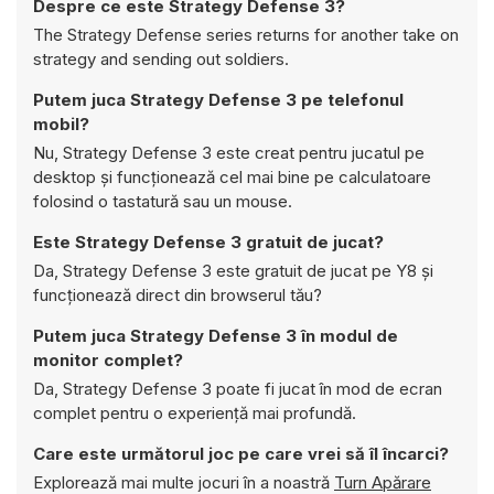
Despre ce este Strategy Defense 3?
The Strategy Defense series returns for another take on
strategy and sending out soldiers.
Putem juca Strategy Defense 3 pe telefonul
mobil?
Nu, Strategy Defense 3 este creat pentru jucatul pe
desktop și funcționează cel mai bine pe calculatoare
folosind o tastatură sau un mouse.
Este Strategy Defense 3 gratuit de jucat?
Da, Strategy Defense 3 este gratuit de jucat pe Y8 și
funcționează direct din browserul tău?
Putem juca Strategy Defense 3 în modul de
monitor complet?
Da, Strategy Defense 3 poate fi jucat în mod de ecran
complet pentru o experiență mai profundă.
Care este următorul joc pe care vrei să îl încarci?
Explorează mai multe jocuri în a noastră
Turn Apărare