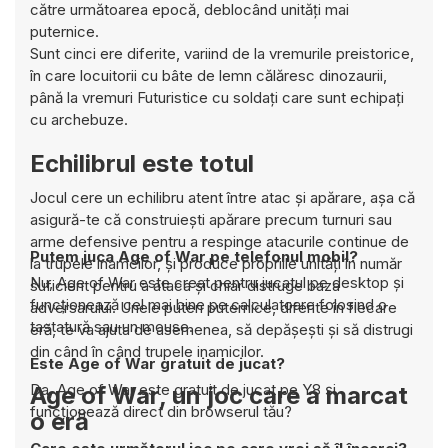
către următoarea epocă, deblocând unități mai
puternice.
Sunt cinci ere diferite, variind de la vremurile preistorice,
în care locuitorii cu bâte de lemn călăresc dinozaurii,
până la vremuri Futuristice cu soldați care sunt echipați
cu archebuze.
Echilibrul este totul
Jocul cere un echilibru atent între atac și apărare, așa că
asigură-te că construiești apărare precum turnuri sau
arme defensive pentru a respinge atacurile continue de
Putem juca Age of War pe telefonul mobil?
la trupele inamcilor, și produce propriile unități în număr
Nu, Age of War este creat pentru jucatul pe desktop și
suficient pentru a ataca și chiar distruge baza
funcționează cel mai bine pe calculatoare folosind o
adversarului. Unele puteri puternice, diferite în fiecare
tastatură sau un mouse.
eră, te va ajuta de asemenea, să depășești și să distrugi
din când în când trupele inamicilor.
Este Age of War gratuit de jucat?
Da, Age of War este gratuit de jucat pe Y8 și
Age of War, un joc care a marcat
funcționează direct din browserul tău?
o eră