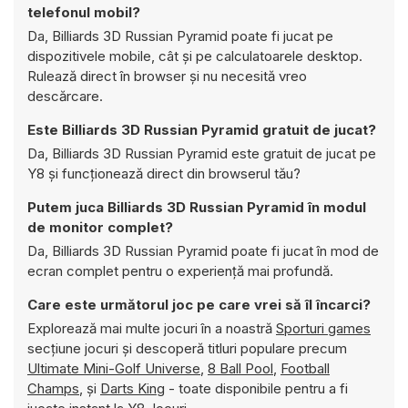
telefonul mobil?
Da, Billiards 3D Russian Pyramid poate fi jucat pe
dispozitivele mobile, cât și pe calculatoarele desktop.
Rulează direct în browser și nu necesită vreo
descărcare.
Este Billiards 3D Russian Pyramid gratuit de jucat?
Da, Billiards 3D Russian Pyramid este gratuit de jucat pe
Y8 și funcționează direct din browserul tău?
Putem juca Billiards 3D Russian Pyramid în modul
de monitor complet?
Da, Billiards 3D Russian Pyramid poate fi jucat în mod de
ecran complet pentru o experiență mai profundă.
Care este următorul joc pe care vrei să îl încarci?
Explorează mai multe jocuri în a noastră
Sporturi games
secțiune jocuri și descoperă titluri populare precum
Ultimate Mini-Golf Universe
,
8 Ball Pool
,
Football
Champs
, și
Darts King
- toate disponibile pentru a fi