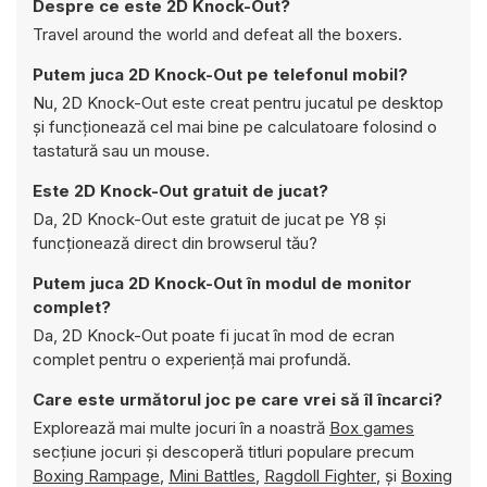
Despre ce este 2D Knock-Out?
Travel around the world and defeat all the boxers.
Putem juca 2D Knock-Out pe telefonul mobil?
Nu, 2D Knock-Out este creat pentru jucatul pe desktop
și funcționează cel mai bine pe calculatoare folosind o
tastatură sau un mouse.
Este 2D Knock-Out gratuit de jucat?
Da, 2D Knock-Out este gratuit de jucat pe Y8 și
funcționează direct din browserul tău?
Putem juca 2D Knock-Out în modul de monitor
complet?
Da, 2D Knock-Out poate fi jucat în mod de ecran
complet pentru o experiență mai profundă.
Care este următorul joc pe care vrei să îl încarci?
Explorează mai multe jocuri în a noastră
Box games
secțiune jocuri și descoperă titluri populare precum
Boxing Rampage
,
Mini Battles
,
Ragdoll Fighter
, și
Boxing