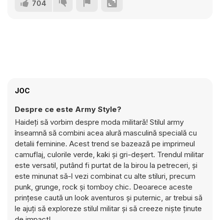
704
JOC
Despre ce este Army Style?
Haideți să vorbim despre moda militară! Stilul army
înseamnă să combini acea alură masculină specială cu
detalii feminine. Acest trend se bazează pe imprimeul
camuflaj, culorile verde, kaki și gri-deșert. Trendul militar
este versatil, putând fi purtat de la birou la petreceri, și
este minunat să-l vezi combinat cu alte stiluri, precum
punk, grunge, rock și tomboy chic. Deoarece aceste
prințese caută un look aventuros și puternic, ar trebui să
le ajuți să exploreze stilul militar și să creeze niște ținute
de impact!