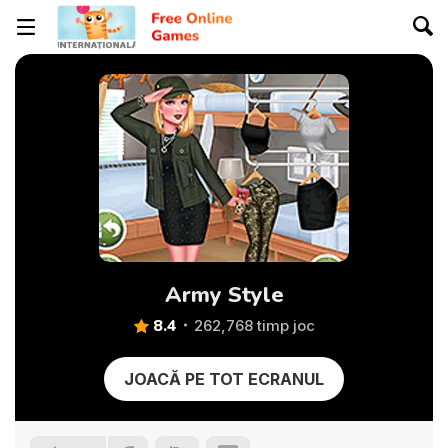
Army Style
8.4
262,768 timp joc
JOACĂ PE TOT ECRANUL