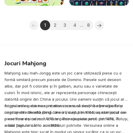
1
2
3
4
...
8
Jocuri Mahjong
Mahjong sau mah-Jongg este un joc care utilizează piese cu o
formă similară precum piesele de Domino. Piesele sunt deseori
albe, dar pot fi colorate și în galben, auriu sau o varietate de
culori. În mod istoric, ele ar reprezenta personaje chinezești
datorită originii din China a jocului. Unii oameni susțin că jocul are
origini antice, dar nu sunt dovezi care să susțină afirmația. Este
Scopul este potrivirea pieselor care sunt deschise pe o parte și
originar din dinastia Qing care a început în 1644, așadar jocul are
neacoperite de altă piesă. Uneori, sunt piese bonus cunoscut ca
o vechime de cel mult 375 ani. Primele piese erau din 1870. Totuși,
piese floare și sezon. Aceste piese speciale pot fi potrivite, în
a fost popularizat în anii 1920.
ciuda faptului că nu au simboluri potrivite. Versiunea online a
Mahjong este tipic jucat în modul un singur jucător ca și un joc