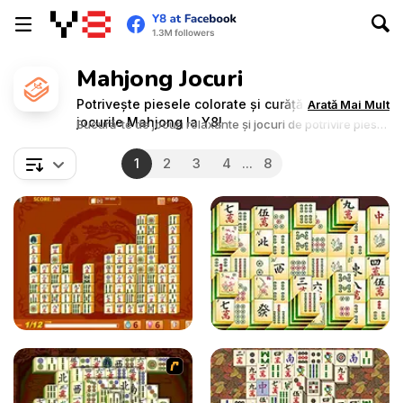
Mahjong Jocuri
Potrivește piesele colorate și curăță tabla în
Arată Mai Mult
jocurile Mahjong la Y8!
Bucură-te de jocuri relaxante și jocuri de potrivire piese
clasice relaxante.
1
2
3
4
...
8