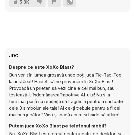
5.3K
JOC
Despre ce este XoXo Blast?
Bun venit în lumea grozavă unde poți juca Tic-Tac-Toe
la nesfârșit! Haideți să ne provocăm în XoXo Blast!
Provoacă un prieten să vezi cine e cel mai bun, sau
testează-ți îndemânarea împotriva AI-ului! Nu s-a
terminat până nu reușești să tragi linia pentru a uni toate
cele 3 simboluri ale tale! Ai ce-ți trebuie pentru a fi cel
mai bun jucător? Vino și joacă acum și haide să aflăm!
Putem juca XoXo Blast pe telefonul mobil?
Nu, XoXo Blast este creat pentru jucatul pe desktop și