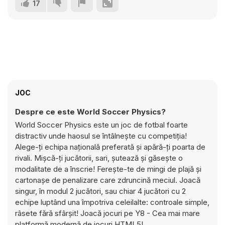
17
JOC
Despre ce este World Soccer Physics?
World Soccer Physics este un joc de fotbal foarte
distractiv unde haosul se întâlnește cu competiția!
Alege-ți echipa națională preferată și apără-ți poarta de
rivali. Mișcă-ți jucătorii, sari, șutează și găsește o
modalitate de a înscrie! Ferește-te de mingi de plajă și
cartonașe de penalizare care zdruncină meciul. Joacă
singur, în modul 2 jucători, sau chiar 4 jucători cu 2
echipe luptând una împotriva celeilalte: controale simple,
râsete fără sfârșit! Joacă jocuri pe Y8 - Cea mai mare
platformă modernă de jocuri HTML5!