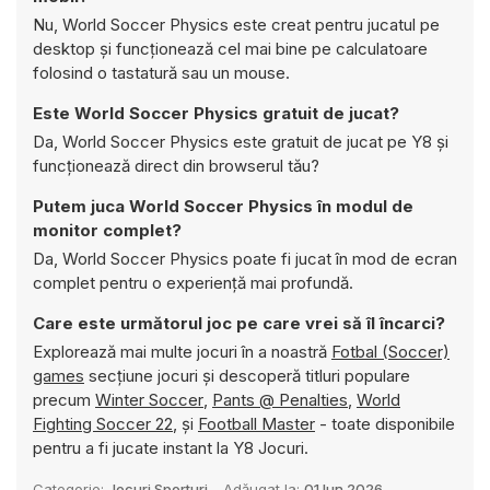
Nu, World Soccer Physics este creat pentru jucatul pe
desktop și funcționează cel mai bine pe calculatoare
folosind o tastatură sau un mouse.
Este World Soccer Physics gratuit de jucat?
Da, World Soccer Physics este gratuit de jucat pe Y8 și
funcționează direct din browserul tău?
Putem juca World Soccer Physics în modul de
monitor complet?
Da, World Soccer Physics poate fi jucat în mod de ecran
complet pentru o experiență mai profundă.
Care este următorul joc pe care vrei să îl încarci?
Explorează mai multe jocuri în a noastră
Fotbal (Soccer)
games
secțiune jocuri și descoperă titluri populare
precum
Winter Soccer
,
Pants @ Penalties
,
World
Fighting Soccer 22
, și
Football Master
- toate disponibile
pentru a fi jucate instant la Y8 Jocuri.
Categorie:
Jocuri Sporturi
Adăugat la:
01 Iun 2026