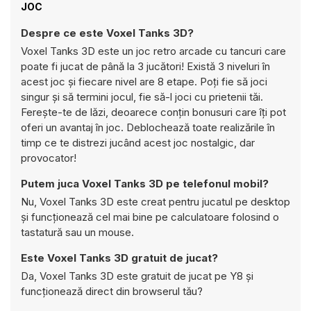
JOC
Despre ce este Voxel Tanks 3D?
Voxel Tanks 3D este un joc retro arcade cu tancuri care
poate fi jucat de până la 3 jucători! Există 3 niveluri în
acest joc și fiecare nivel are 8 etape. Poți fie să joci
singur și să termini jocul, fie să-l joci cu prietenii tăi.
Ferește-te de lăzi, deoarece conțin bonusuri care îți pot
oferi un avantaj în joc. Deblochează toate realizările în
timp ce te distrezi jucând acest joc nostalgic, dar
provocator!
Putem juca Voxel Tanks 3D pe telefonul mobil?
Nu, Voxel Tanks 3D este creat pentru jucatul pe desktop
și funcționează cel mai bine pe calculatoare folosind o
tastatură sau un mouse.
Este Voxel Tanks 3D gratuit de jucat?
Da, Voxel Tanks 3D este gratuit de jucat pe Y8 și
funcționează direct din browserul tău?