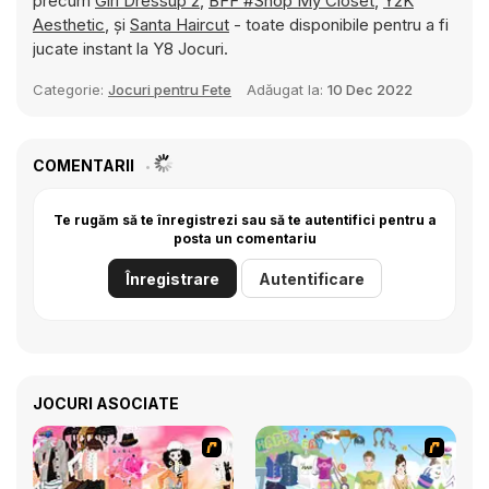
precum
Girl Dressup 2
,
BFF #Shop My Closet
,
Y2K
Aesthetic
, și
Santa Haircut
- toate disponibile pentru a fi
jucate instant la Y8 Jocuri.
Categorie:
Jocuri pentru Fete
Adăugat la:
10 Dec 2022
COMENTARII
Te rugăm să te înregistrezi sau să te autentifici pentru a
posta un comentariu
Înregistrare
Autentificare
JOCURI ASOCIATE