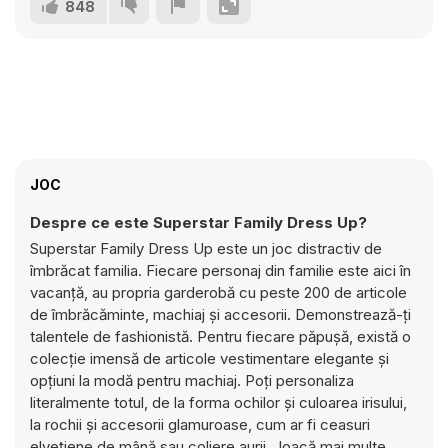
848
JOC
Despre ce este Superstar Family Dress Up?
Superstar Family Dress Up este un joc distractiv de
îmbrăcat familia. Fiecare personaj din familie este aici în
vacanță, au propria garderobă cu peste 200 de articole
de îmbrăcăminte, machiaj și accesorii. Demonstrează-ți
talentele de fashionistă. Pentru fiecare păpușă, există o
colecție imensă de articole vestimentare elegante și
opțiuni la modă pentru machiaj. Poți personaliza
literalmente totul, de la forma ochilor și culoarea irisului,
la rochii și accesorii glamuroase, cum ar fi ceasuri
elvețiene de mână sau coliere aurii. Joacă mai multe