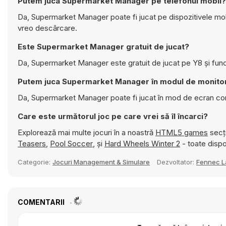
Putem juca Supermarket Manager pe telefonul mobil?
Da, Supermarket Manager poate fi jucat pe dispozitivele mobi
vreo descărcare.
Este Supermarket Manager gratuit de jucat?
Da, Supermarket Manager este gratuit de jucat pe Y8 și func
Putem juca Supermarket Manager în modul de monito
Da, Supermarket Manager poate fi jucat în mod de ecran co
Care este următorul joc pe care vrei să îl încarci?
Explorează mai multe jocuri în a noastră
HTML5 games
secți
Teasers
,
Pool Soccer
, și
Hard Wheels Winter 2
- toate dispon
Categorie:
Jocuri Management & Simulare
Dezvoltator:
Fennec L
COMENTARII