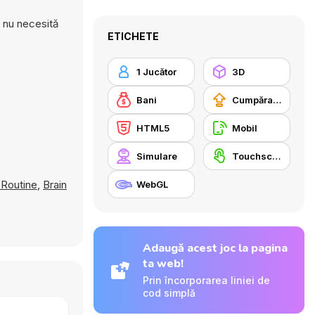
i nu necesită
ETICHETE
1 Jucător
3D
Bani
Cumpărare Echipamente Actualizate
HTML5
Mobil
Simulare
Touchscreen
 Routine
,
Brain
WebGL
Adaugă acest joc la pagina
ta web!
Prin încorporarea liniei de
cod simplă