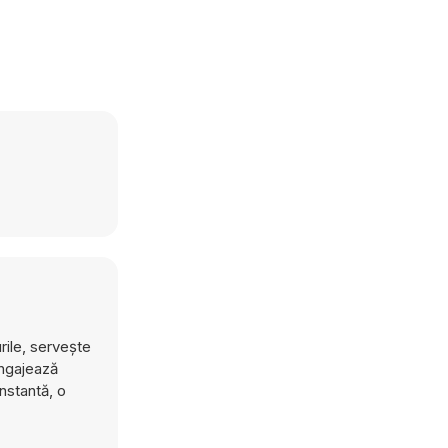
rile, servește
angajează
nstantă, o