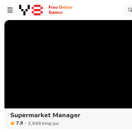
Supermarket Manager
7.9
3,949 timp joc