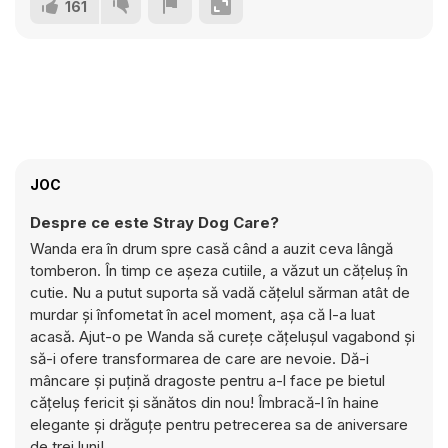
161
JOC
Despre ce este Stray Dog Care?
Wanda era în drum spre casă când a auzit ceva lângă
tomberon. În timp ce așeza cutiile, a văzut un cățeluș în
cutie. Nu a putut suporta să vadă cățelul sărman atât de
murdar și înfometat în acel moment, așa că l-a luat
acasă. Ajut-o pe Wanda să curețe cățelușul vagabond și
să-i ofere transformarea de care are nevoie. Dă-i
mâncare și puțină dragoste pentru a-l face pe bietul
cățeluș fericit și sănătos din nou! Îmbracă-l în haine
elegante și drăguțe pentru petrecerea sa de aniversare
de trei luni!