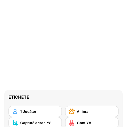
ETICHETE
1 Jucător
Animal
Captură ecran Y8
Cont Y8