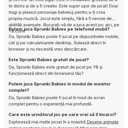
te distra și de a fi creativ. Este super ușor de jucat! Doar
tragi și plasezi personaje bebeluș pentru a-ți crea
propria muzică. Jocul este simplu, fără a fi nevoie de
abilități avansate. Bucurați-vă de a juca acest joc aici, pe
Putem juca Sprunki Babies pe telefonul mobil?
Y8.com!
Da, Sprunki Babies poate fi jucat pe dispozitivele mobile,
cât și pe calculatoarele desktop. Rulează direct în
browser și nu necesită vreo descărcare.
Este Sprunki Babies gratuit de jucat?
Da, Sprunki Babies este gratuit de jucat pe Y8 și
funcționează direct din browserul tău?
Putem juca Sprunki Babies în modul de monitor
complet?
Da, Sprunki Babies poate fi jucat în mod de ecran
complet pentru o experiență mai profundă.
Care este următorul joc pe care vrei să îl încarci?
Explorează mai multe jocuri în a noastră
Desene animate