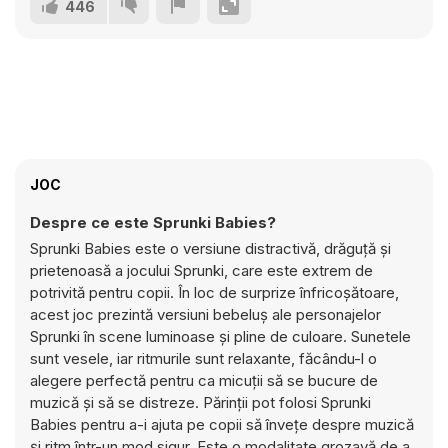
446
JOC
Despre ce este Sprunki Babies?
Sprunki Babies este o versiune distractivă, drăguță și
prietenoasă a jocului Sprunki, care este extrem de
potrivită pentru copii. În loc de surprize înfricoșătoare,
acest joc prezintă versiuni bebeluș ale personajelor
Sprunki în scene luminoase și pline de culoare. Sunetele
sunt vesele, iar ritmurile sunt relaxante, făcându-l o
alegere perfectă pentru ca micuții să se bucure de
muzică și să se distreze. Părinții pot folosi Sprunki
Babies pentru a-i ajuta pe copii să învețe despre muzică
și ritm într-un mod sigur. Este o modalitate grozavă de a