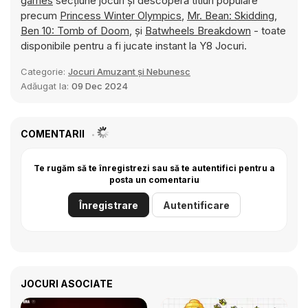
games
secțiune jocuri și descoperă titluri populare
precum
Princess Winter Olympics
,
Mr. Bean: Skidding
,
Ben 10: Tomb of Doom
, și
Batwheels Breakdown
- toate
disponibile pentru a fi jucate instant la Y8 Jocuri.
Categorie:
Jocuri Amuzant și Nebunesc
Adăugat la:
09 Dec 2024
COMENTARII
Te rugăm să te înregistrezi sau să te autentifici pentru a
posta un comentariu
Înregistrare
Autentificare
JOCURI ASOCIATE