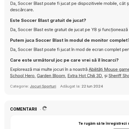
Da, Soccer Blast poate fi jucat pe dispozitivele mobile, cât 
descărcare.
Este Soccer Blast gratuit de jucat?
Da, Soccer Blast este gratuit de jucat pe Y8 și funcționează 
Putem juca Soccer Blast în modul de monitor complet
Da, Soccer Blast poate fi jucat în mod de ecran complet pen
Care este următorul joc pe care vrei să îl încarci?
Explorează mai multe jocuri în a noastră
Abilități Mouse gam
School Hero
,
Garden Bloom
,
Extra Hot Chili 3D
, și
Sheriff Sh
Categorie:
Jocuri Sporturi
Adăugat la:
22 Iun 2024
COMENTARII
Te rugăm să te înregistrezi 