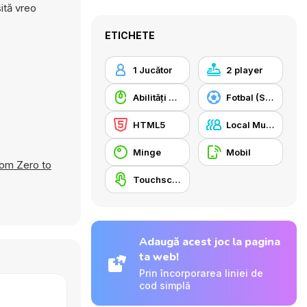
ită vreo
ETICHETE
1 Jucător
2 player
Abilități Mouse
Fotbal (Soccer)
HTML5
Local Multiplayer
Minge
Mobil
rom Zero to
Touchscreen
Adaugă acest joc la pagina
ta web!
Prin încorporarea liniei de
cod simplă