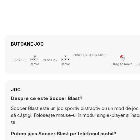
BUTOANE JOC
SINGLE PLAYER MODE:
Move
Move
Drag to move
Fu
JOC
Despre ce este Soccer Blast?
Soccer Blast este un joc sportiv distractiv cu un mod de joc pe
să câștigi. Folosește mouse-ul în modul single-player și îns
te.
Putem juca Soccer Blast pe telefonul mobil?