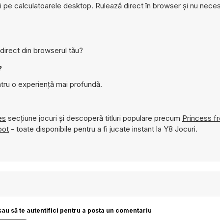
și pe calculatoarele desktop. Rulează direct în browser și nu neces
direct din browserul tău?
?
tru o experiență mai profundă.
es
secțiune jocuri și descoperă titluri populare precum
Princess f
oot
- toate disponibile pentru a fi jucate instant la Y8 Jocuri.
sau să te autentifici pentru a posta un comentariu