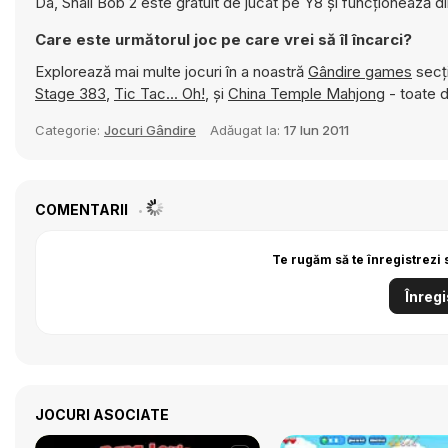
Da, Snail Bob 2 este gratuit de jucat pe Y8 și funcționează d
Care este următorul joc pe care vrei să îl încarci?
Explorează mai multe jocuri în a noastră
Gândire games
secți
Stage 383
,
Tic Tac... Oh!
, și
China Temple Mahjong
- toate d
Categorie:
Jocuri Gândire
Adăugat la:
17 Iun 2011
COMENTARII
Te rugăm să te înregistrezi 
Înregi
JOCURI ASOCIATE