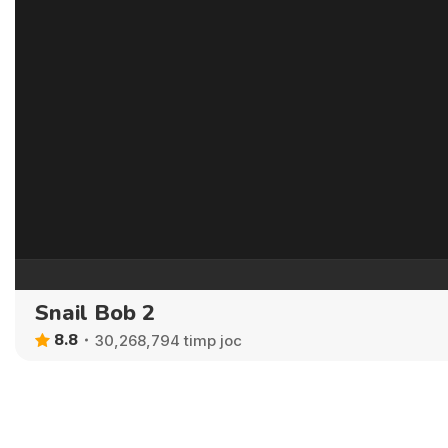
Snail Bob 2
8.8
30,268,794 timp joc