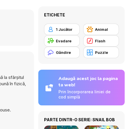
ETICHETE
1 Jucător
Animal
Evadare
Flash
Gândire
Puzzle
 la sfârșitul
Adaugă acest joc la pagina
ună în fizică,
ta web!
Prin încorporarea liniei de
cod simplă
mouse.
PARTE DINTR-O SERIE: SNAIL BOB