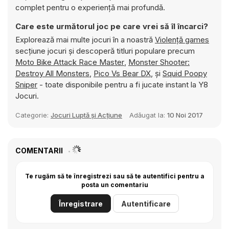
complet pentru o experiență mai profundă.
Care este următorul joc pe care vrei să îl încarci?
Explorează mai multe jocuri în a noastră
Violenţă games
secțiune jocuri și descoperă titluri populare precum
Moto Bike Attack Race Master
,
Monster Shooter:
Destroy All Monsters
,
Pico Vs Bear DX
, și
Squid Poopy
Sniper
- toate disponibile pentru a fi jucate instant la Y8
Jocuri.
Categorie:
Jocuri Luptă și Acțiune
Adăugat la:
10 Noi 2017
COMENTARII
Te rugăm să te înregistrezi sau să te autentifici pentru a
posta un comentariu
Înregistrare
Autentificare