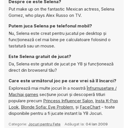
Despre ce este Selena?
Put make up on the fantastic Mexican actress, Selena
Gomez, who plays Alex Russo on TV.
Putem juca Selena pe telefonul mobil?
Nu, Selena este creat pentru jucatul pe desktop și
funcționează cel mai bine pe calculatoare folosind o
tastatură sau un mouse.
Este Selena gratuit de jucat?
Da, Selena este gratuit de jucat pe Y8 și funcționează
direct din browserul tău?
Care este următorul joc pe care vrei să îl încarci?
Explorează mai multe jocuri în a noastră
Înfrumuseţare /
Machiaj games
secțiune jocuri și descoperă titluri
populare precum
Princess Influencer Salon
,
Insta K-Pop
Look
,
Blonde Sofia: Eye Problem
, și
FaceChart
- toate
disponibile pentru a fi jucate instant la Y8 Jocuri.
Categorie:
Jocuri pentru Fete
Adăugat la:
04 Ian 2009