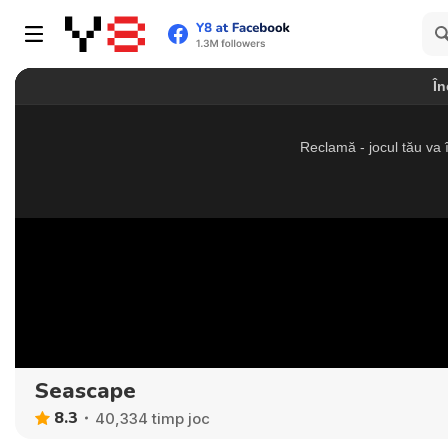
Seascape
8.3
40,334 timp joc