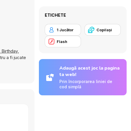
ETICHETE
1 Jucător
Copilași
Flash
 Birthday
,
ru a fi jucate
Adaugă acest joc la pagina
ta web!
Prin încorporarea liniei de
cod simplă