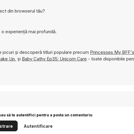
ect din browserul tău?
 o experiență mai profundă.
 jocuri și descoperă titluri populare precum
Princesses My BFF's
Make Up
, și
Baby Cathy Ep35: Unicorn Care
- toate disponibile pent
sau să te autentifici pentru a posta un comentariu
strare
Autentificare