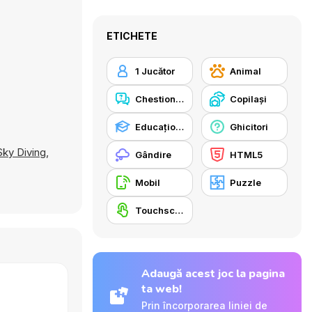
ETICHETE
1 Jucător
Animal
Chestionar
Copilași
Educaţional
Ghicitori
Sky Diving
,
Gândire
HTML5
Mobil
Puzzle
Touchscreen
Adaugă acest joc la pagina
ta web!
Prin încorporarea liniei de