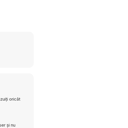
uiți oricât
er și nu