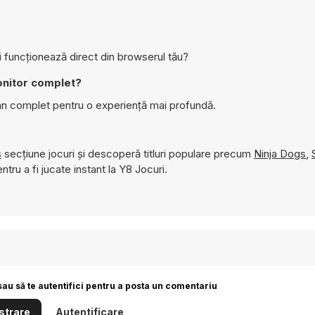
 funcționează direct din browserul tău?
onitor complet?
an complet pentru o experiență mai profundă.
s
secțiune jocuri și descoperă titluri populare precum
Ninja Dogs
,
ntru a fi jucate instant la Y8 Jocuri.
sau să te autentifici pentru a posta un comentariu
strare
Autentificare