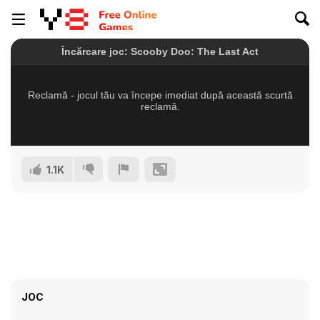
1.1K
JOC