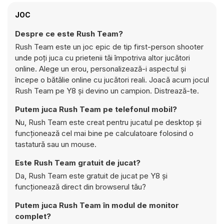
JOC
Despre ce este Rush Team?
Rush Team este un joc epic de tip first-person shooter
unde poți juca cu prietenii tăi împotriva altor jucători
online. Alege un erou, personalizează-i aspectul și
începe o bătălie online cu jucători reali. Joacă acum jocul
Rush Team pe Y8 și devino un campion. Distrează-te.
Putem juca Rush Team pe telefonul mobil?
Nu, Rush Team este creat pentru jucatul pe desktop și
funcționează cel mai bine pe calculatoare folosind o
tastatură sau un mouse.
Este Rush Team gratuit de jucat?
Da, Rush Team este gratuit de jucat pe Y8 și
funcționează direct din browserul tău?
Putem juca Rush Team în modul de monitor
complet?