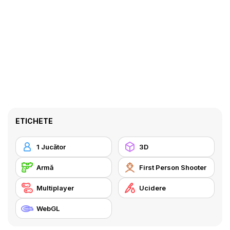
ETICHETE
1 Jucător
3D
Armă
First Person Shooter
Multiplayer
Ucidere
WebGL