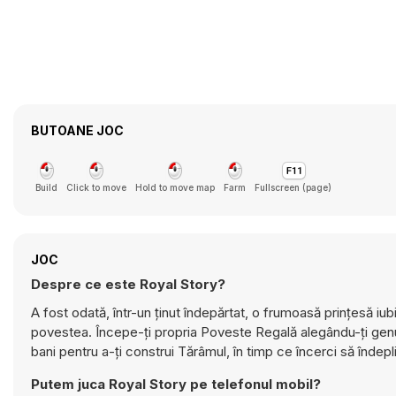
BUTOANE JOC
Build
Click to move
Hold to move map
Farm
Fullscreen (page)
JOC
Despre ce este Royal Story?
A fost odată, într-un ținut îndepărtat, o frumoasă prințesă iu
povestea. Începe-ți propria Poveste Regală alegându-ți genul,
bani pentru a-ți construi Tărâmul, în timp ce încerci să îndeplin
Putem juca Royal Story pe telefonul mobil?