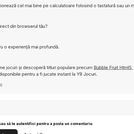
ționează cel mai bine pe calculatoare folosind o tastatură sau un 
irect din browserul tău?
ru o experiență mai profundă.
ne jocuri și descoperă titluri populare precum
Bubble Fruit Html5
,
isponibile pentru a fi jucate instant la Y8 Jocuri.
15
sau să te autentifici pentru a posta un comentariu