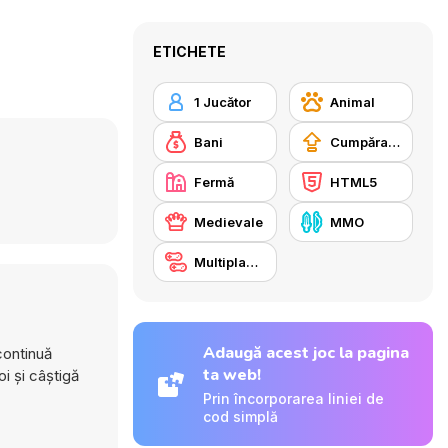
ETICHETE
1 Jucător
Animal
Bani
Cumpărare Echipamente Actualizate
Fermă
HTML5
Medievale
MMO
Multiplayer
Adaugă acest joc la pagina
continuă
ta web!
i și câștigă
Prin încorporarea liniei de
cod simplă