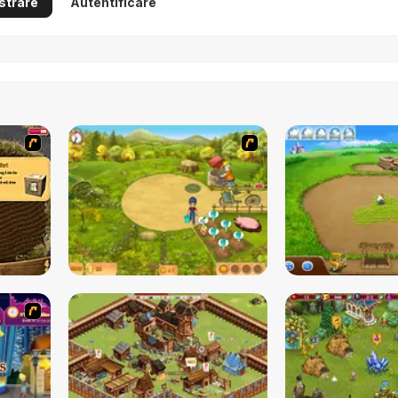
strare
Autentificare