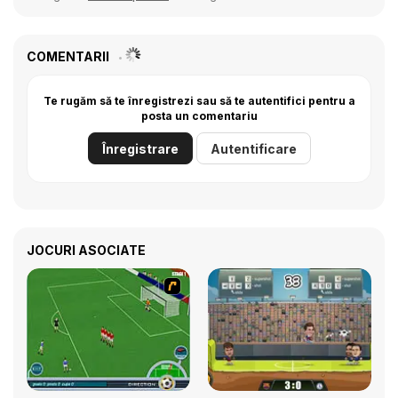
COMENTARII
Te rugăm să te înregistrezi sau să te autentifici pentru a
posta un comentariu
Înregistrare
Autentificare
JOCURI ASOCIATE