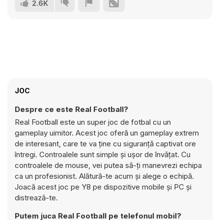
2.6K
JOC
Despre ce este Real Football?
Real Football este un super joc de fotbal cu un
gameplay uimitor. Acest joc oferă un gameplay extrem
de interesant, care te va ține cu siguranță captivat ore
întregi. Controalele sunt simple și ușor de învățat. Cu
controalele de mouse, vei putea să-ți manevrezi echipa
ca un profesionist. Alătură-te acum și alege o echipă.
Joacă acest joc pe Y8 pe dispozitive mobile și PC și
distrează-te.
Putem juca Real Football pe telefonul mobil?