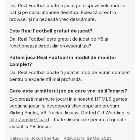
Da, Real Football poate fi jucat pe dispozitivele mobile,
cât și pe calculatoarele desktop. Rulează direct în
browser și nu necesită vreo descărcare.
Este Real Football gratuit de jucat?
Da, Real Football este gratuit de jucat pe Y8 și
funcționează direct din browserul tău?
Putem juca Real Football în modul de monitor
complet?
Da, Real Football poate fi jucat în mod de ecran complet
pentru o experiență mai profundă.
Care este următorul joc pe care vrei să îl încarci?
Explorează mai multe jocuri în a noastră
HTML5 games
secțiune jocuri și descoperă titluri populare precum
Sliding Bricks
,
V8 Trucks Jigsaw
,
Dotted Girl Wedding
, și
Idle Zombie Guard
- toate disponibile pentru a fi jucate
instant la Y8 Jocuri.
Categorie:
Jocuri Sporturi
Adăugat la:
29 Mar 2023