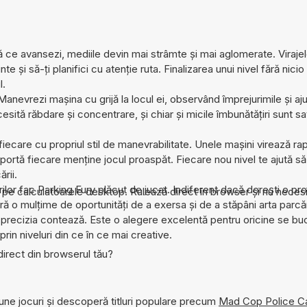
ră ce avansezi, mediile devin mai strâmte și mai aglomerate. Viraje
nte și să-ți planifici cu atenție ruta. Finalizarea unui nivel fără nicio
l.
anevrezi mașina cu grijă la locul ei, observând împrejurimile și aj
sită răbdare și concentrare, și chiar și micile îmbunătățiri sunt s
ecare cu propriul stil de manevrabilitate. Unele mașini virează rap
omportă fiecare menține jocul proaspăt. Fiecare nou nivel te ajută să
rii.
elurilor fac Parking Fury plăcut de jucat. Indiferent dacă dorești o p
și pe calculatoarele desktop. Rulează direct în browser și nu neces
feră o mulțime de oportunități de a exersa și de a stăpâni arta parcă
 precizia contează. Este o alegere excelentă pentru oricine se bu
in niveluri din ce în ce mai creative.
direct din browserul tău?
une jocuri și descoperă titluri populare precum
Mad Cop Police C