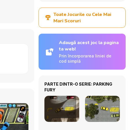
Toate Jocurile cu Cele Mai
Mari Scoruri
Adaugă acest joc la pagina
ta web!
Prin încorporarea liniei de
cod simplă
PARTE DINTR-O SERIE: PARKING
FURY