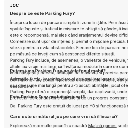
JOC
Despre ce este Parking Fury?
Începi cu locuri de parcare simple în zone liniștite. Pe măsu
spațiile înguste și traficul în mișcare te obligă să gândești înai
este o recompensă, mai ales când aranjamentul devine difici
Comenzile sunt ușor de înțeles și permit o mișcare precisă. M
viteza pentru a evita obstacolele. Fiecare loc de parcare nece
pe măsură ce înveți cum să gestionezi diferite situații.
Parking Fury include, de asemenea, o varietate de vehicule, fi
altele iau viraje mai largi, iar învățarea modului în care se c
Putem juca Parking Fury pe telefonul mobil?
îmbunătățești judecata, abilitățile de manevră și precizia parcă
Animațiile fluide, imaginile clare și designul inteligent al niv
Da, Parking Fury poate fi jucat pe dispozitivele mobile, cât 
sau o sesiune mai lungă pentru a-ți ascuți abilitățile, jocul o
descărcare.
Parking Fury oferă o experiență simplă, dar captivantă, unde
Este Parking Fury gratuit de jucat?
provocări de condus bine gândite și de un progres constant pr
Da, Parking Fury este gratuit de jucat pe Y8 și funcționează 
Care este următorul joc pe care vrei să îl încarci?
Explorează mai multe jocuri în a noastră
Maşină games
secți