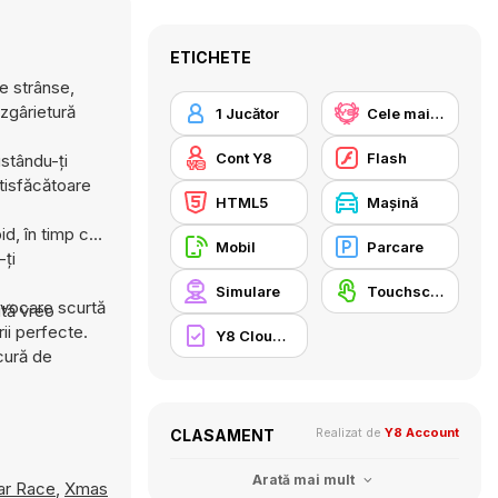
ETICHETE
le strânse,
 zgârietură
1 Jucător
Cele mai mari scoruri Y8
Cont Y8
Flash
ustându-ți
atisfăcătoare
HTML5
Maşină
id, în timp ce
Mobil
Parcare
-ți
Simulare
Touchscreen
rovocare scurtă
ită vreo
rii perfecte.
Y8 Cloud Save
cură de
Realizat de
Y8 Account
CLASAMENT
Arată mai mult
ar Race
,
Xmas