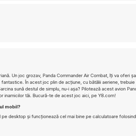
aeriană. Un joc grozav, Panda Commander Air Combat, îți va oferi ș
antastice. În acest joc plin de acțiune, cu bătălii aeriene, trebuie 
e. Sarcina sună destul de simplu, nu-i așa? Pilotează acest avion Pan
r inamicilor tăi. Bucură-te de acest joc aici, pe Y8.com!
ul mobil?
e desktop și funcționează cel mai bine pe calculatoare folosind 