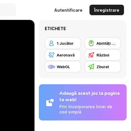
Autentificare
Înregistrare
ETICHETE
1 Jucător
Abilități Mouse
Aeronavă
Război
WebGL
Zburat
Adaugă acest joc la pagina
ta web!
Prin încorporarea liniei de
cod simplă