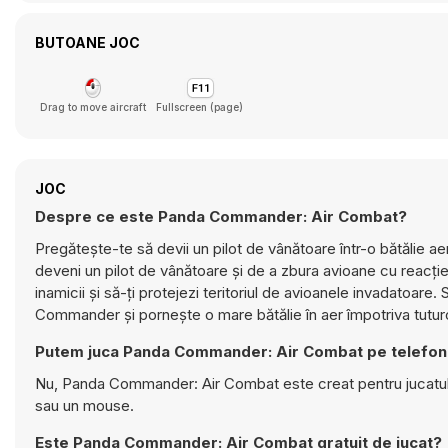
BUTOANE JOC
Drag to move aircraft
Fullscreen (page)
JOC
Despre ce este Panda Commander: Air Combat?
Pregătește-te să devii un pilot de vânătoare într-o bătălie 
deveni un pilot de vânătoare și de a zbura avioane cu reacție f
inamicii și să-ți protejezi teritoriul de avioanele invadatoar
Commander și pornește o mare bătălie în aer împotriva tuturo
Putem juca Panda Commander: Air Combat pe telefon
Nu, Panda Commander: Air Combat este creat pentru jucatul p
sau un mouse.
Este Panda Commander: Air Combat gratuit de jucat?