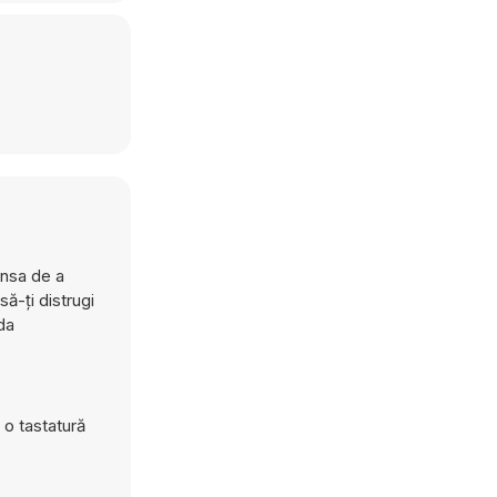
ansa de a
să-ți distrugi
da
o tastatură