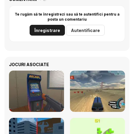
Te rugăm să te înregistrezi sau să te autentifici pentru a
posta un comentariu
Înregistrare
Autentificare
JOCURI ASOCIATE