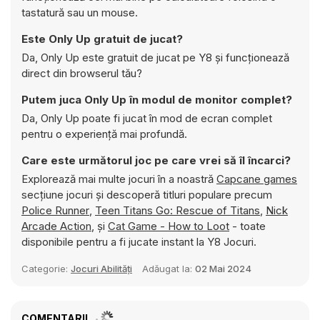
tastatură sau un mouse.
Este Only Up gratuit de jucat?
Da, Only Up este gratuit de jucat pe Y8 și funcționează
direct din browserul tău?
Putem juca Only Up în modul de monitor complet?
Da, Only Up poate fi jucat în mod de ecran complet
pentru o experiență mai profundă.
Care este următorul joc pe care vrei să îl încarci?
Explorează mai multe jocuri în a noastră
Capcane games
secțiune jocuri și descoperă titluri populare precum
Police Runner
,
Teen Titans Go: Rescue of Titans
,
Nick
Arcade Action
, și
Cat Game - How to Loot
- toate
disponibile pentru a fi jucate instant la Y8 Jocuri.
Categorie:
Jocuri Abilități
Adăugat la:
02 Mai 2024
COMENTARII