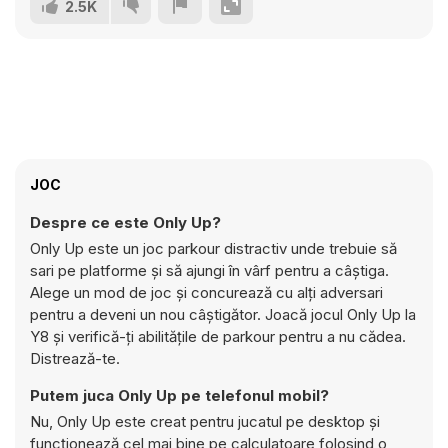
2.5K
JOC
Despre ce este Only Up?
Only Up este un joc parkour distractiv unde trebuie să
sari pe platforme și să ajungi în vârf pentru a câștiga.
Alege un mod de joc și concurează cu alți adversari
pentru a deveni un nou câștigător. Joacă jocul Only Up la
Y8 și verifică-ți abilitățile de parkour pentru a nu cădea.
Distrează-te.
Putem juca Only Up pe telefonul mobil?
Nu, Only Up este creat pentru jucatul pe desktop și
funcționează cel mai bine pe calculatoare folosind o