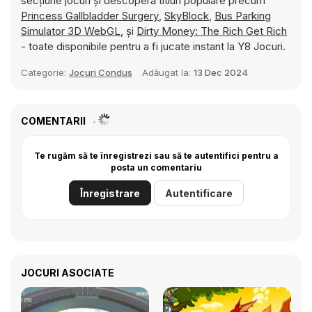
secțiune jocuri și descoperă titluri populare precum
Princess Gallbladder Surgery
,
SkyBlock
,
Bus Parking
Simulator 3D WebGL
, și
Dirty Money: The Rich Get Rich
- toate disponibile pentru a fi jucate instant la Y8 Jocuri.
Categorie:
Jocuri Condus
Adăugat la:
13 Dec 2024
COMENTARII
Te rugăm să te înregistrezi sau să te autentifici pentru a
posta un comentariu
Înregistrare
Autentificare
JOCURI ASOCIATE