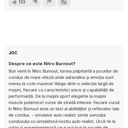
133
JOC
Despre ce este Nitro Burnout?
Bun venit în Nitro Burnout, lumea palpitantă a jocurilor de
condus de mare viteză unde adrenalina și emoția sunt
mereu la cote maxime! Alege dintr-o selecție largă de
mașini, fiecare cu caracteristici unice și capabilități de
performanță. De la mașini sport elegante la mașini
muscle puternice! curse de stradă intense: fiecare cursă
în Nitro Burnout este un test al abilităților și reflexelor tale
de condus. - simulator auto realist: simte senzația
condusului cu simulatorul nostru auto realist. Urcă-te la
volan și experimentează ce e mai bun în jocurile de