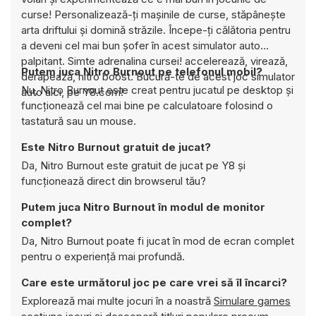
curse! Personalizează-ți mașinile de curse, stăpânește
arta driftului și domină străzile. Începe-ți călătoria pentru
a deveni cel mai bun șofer în acest simulator auto
palpitant. Simte adrenalina cursei! accelerează, virează,
Putem juca Nitro Burnout pe telefonul mobil?
derapează, nitro boost. Bucură-te de acest joc simulator
Nu, Nitro Burnout este creat pentru jucatul pe desktop și
auto aici, pe Y8.com!
funcționează cel mai bine pe calculatoare folosind o
tastatură sau un mouse.
Este Nitro Burnout gratuit de jucat?
Da, Nitro Burnout este gratuit de jucat pe Y8 și
funcționează direct din browserul tău?
Putem juca Nitro Burnout în modul de monitor
complet?
Da, Nitro Burnout poate fi jucat în mod de ecran complet
pentru o experiență mai profundă.
Care este următorul joc pe care vrei să îl încarci?
Explorează mai multe jocuri în a noastră
Simulare games