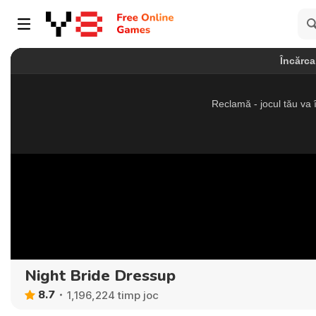
Night Bride Dressup
8.7
1,196,224 timp joc