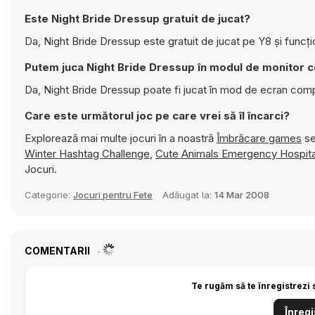
Este Night Bride Dressup gratuit de jucat?
Da, Night Bride Dressup este gratuit de jucat pe Y8 și funcț
Putem juca Night Bride Dressup în modul de monitor 
Da, Night Bride Dressup poate fi jucat în mod de ecran comp
Care este următorul joc pe care vrei să îl încarci?
Explorează mai multe jocuri în a noastră
Îmbrăcare games
se
Winter Hashtag Challenge
,
Cute Animals Emergency Hospita
Jocuri.
Categorie:
Jocuri pentru Fete
Adăugat la:
14 Mar 2008
COMENTARII
Te rugăm să te înregistrezi 
Înregi