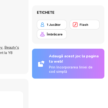
ETICHETE
1 Jucător
Flash
Îmbrăcare
py
,
Beauty's
ant la Y8
Adaugă acest joc la pagina
ta web!
Prin încorporarea liniei de
cod simplă