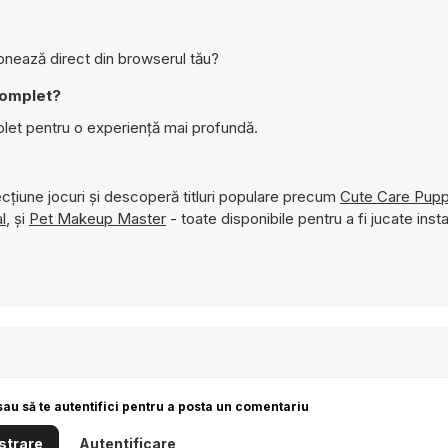
ionează direct din browserul tău?
complet?
let pentru o experiență mai profundă.
cțiune jocuri și descoperă titluri populare precum
Cute Care Pup
l
, și
Pet Makeup Master
- toate disponibile pentru a fi jucate inst
sau să te autentifici pentru a posta un comentariu
strare
Autentificare