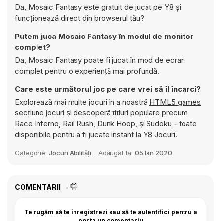
Da, Mosaic Fantasy este gratuit de jucat pe Y8 și
funcționează direct din browserul tău?
Putem juca Mosaic Fantasy în modul de monitor
complet?
Da, Mosaic Fantasy poate fi jucat în mod de ecran
complet pentru o experiență mai profundă.
Care este următorul joc pe care vrei să îl încarci?
Explorează mai multe jocuri în a noastră
HTML5 games
secțiune jocuri și descoperă titluri populare precum
Race Inferno
,
Rail Rush
,
Dunk Hoop
, și
Sudoku
- toate
disponibile pentru a fi jucate instant la Y8 Jocuri.
Categorie:
Jocuri Abilități
Adăugat la:
05 Ian 2020
COMENTARII
Te rugăm să te înregistrezi sau să te autentifici pentru a
posta un comentariu