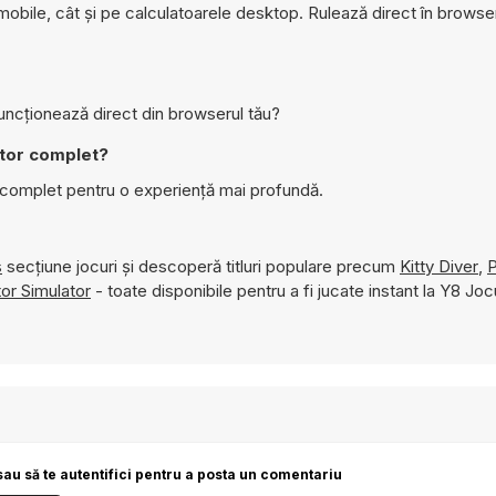
obile, cât și pe calculatoarele desktop. Rulează direct în browser
uncționează direct din browserul tău?
itor complet?
 complet pentru o experiență mai profundă.
s
secțiune jocuri și descoperă titluri populare precum
Kitty Diver
,
P
or Simulator
- toate disponibile pentru a fi jucate instant la Y8 Jocu
sau să te autentifici pentru a posta un comentariu