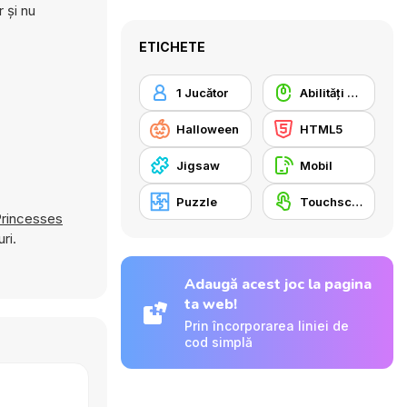
 și nu
ETICHETE
1 Jucător
Abilități Mouse
Halloween
HTML5
Jigsaw
Mobil
Puzzle
Touchscreen
rincesses
ri.
Adaugă acest joc la pagina
ta web!
Prin încorporarea liniei de
cod simplă