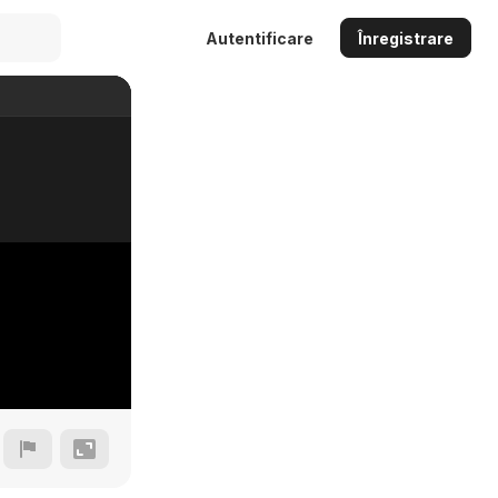
Autentificare
Înregistrare