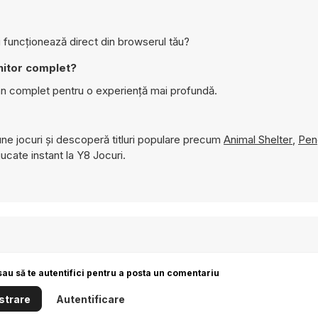
 funcționează direct din browserul tău?
nitor complet?
n complet pentru o experiență mai profundă.
ne jocuri și descoperă titluri populare precum
Animal Shelter
,
Pen
jucate instant la Y8 Jocuri.
sau să te autentifici pentru a posta un comentariu
strare
Autentificare