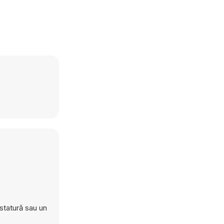
statură sau un