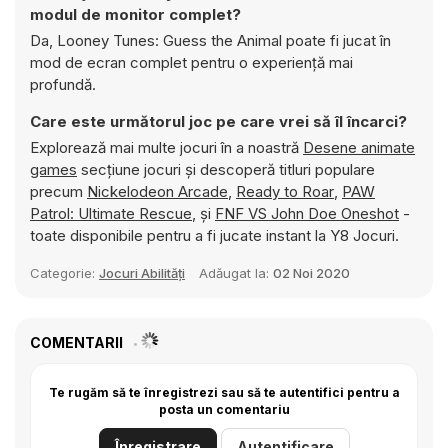
modul de monitor complet?
Da, Looney Tunes: Guess the Animal poate fi jucat în
mod de ecran complet pentru o experiență mai
profundă.
Care este următorul joc pe care vrei să îl încarci?
Explorează mai multe jocuri în a noastră
Desene animate
games
secțiune jocuri și descoperă titluri populare
precum
Nickelodeon Arcade
,
Ready to Roar
,
PAW
Patrol: Ultimate Rescue
, și
FNF VS John Doe Oneshot
-
toate disponibile pentru a fi jucate instant la Y8 Jocuri.
Categorie:
Jocuri Abilități
Adăugat la:
02 Noi 2020
COMENTARII
Te rugăm să te înregistrezi sau să te autentifici pentru a
posta un comentariu
Înregistrare
Autentificare