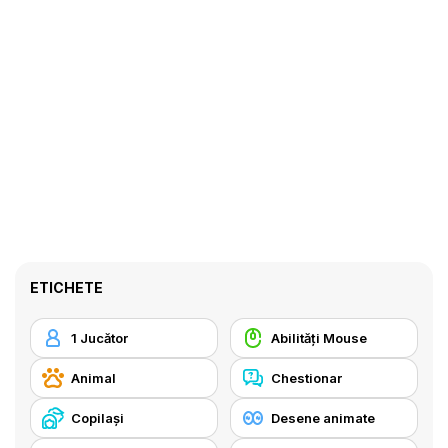
ETICHETE
1 Jucător
Abilități Mouse
Animal
Chestionar
Copilași
Desene animate