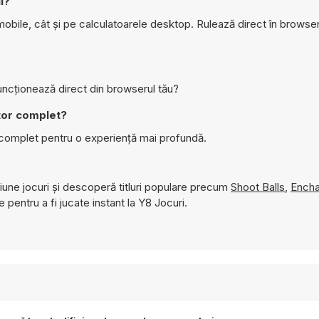
l?
bile, cât și pe calculatoarele desktop. Rulează direct în browser
ncționează direct din browserul tău?
tor complet?
complet pentru o experiență mai profundă.
une jocuri și descoperă titluri populare precum
Shoot Balls
,
Encha
e pentru a fi jucate instant la Y8 Jocuri.