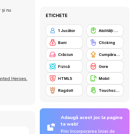
 și nu
ETICHETE
1 Jucător
Abilități Mouse
Bani
Clicking
Crăciun
Cumpărare Echipamente Actualizate
Fizică
Gore
nted Heroes
,
HTML5
Mobil
Ragdoll
Touchscreen
Adaugă acest joc la pagina
ta web!
Prin încorporarea liniei de