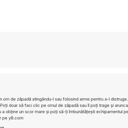
un om de zăpadă atingându-l sau folosind arme pentru a-l distruge.
 Poți doar să faci clic pe omul de zăpadă sau îl poți trage și arunc
obține un scor mare și poți să-ți îmbunătățești echipamentul pen
ar pe y8.com