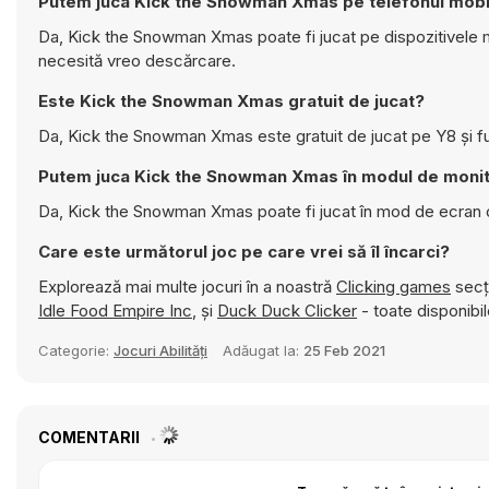
Putem juca Kick the Snowman Xmas pe telefonul mobi
Da, Kick the Snowman Xmas poate fi jucat pe dispozitivele mo
necesită vreo descărcare.
Este Kick the Snowman Xmas gratuit de jucat?
Da, Kick the Snowman Xmas este gratuit de jucat pe Y8 și fu
Putem juca Kick the Snowman Xmas în modul de moni
Da, Kick the Snowman Xmas poate fi jucat în mod de ecran 
Care este următorul joc pe care vrei să îl încarci?
Explorează mai multe jocuri în a noastră
Clicking games
secți
Idle Food Empire Inc
, și
Duck Duck Clicker
- toate disponibil
Categorie:
Jocuri Abilități
Adăugat la:
25 Feb 2021
COMENTARII