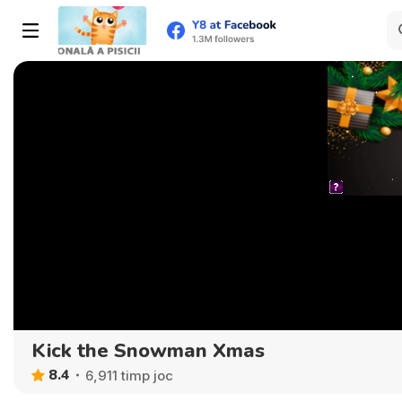
Kick the Snowman Xmas
8.4
6,911 timp joc