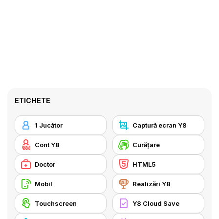
ETICHETE
1 Jucător
Captură ecran Y8
Cont Y8
Curățare
Doctor
HTML5
Mobil
Realizări Y8
Touchscreen
Y8 Cloud Save