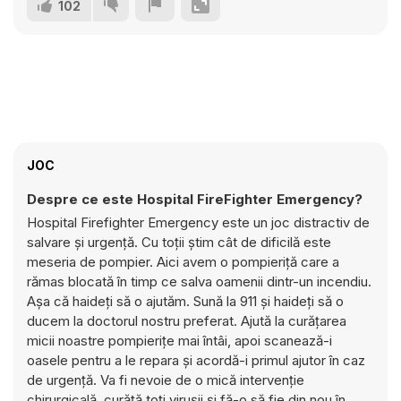
102
JOC
Despre ce este Hospital FireFighter Emergency?
Hospital Firefighter Emergency este un joc distractiv de
salvare și urgență. Cu toții știm cât de dificilă este
meseria de pompier. Aici avem o pompieriță care a
rămas blocată în timp ce salva oamenii dintr-un incendiu.
Așa că haideți să o ajutăm. Sună la 911 și haideți să o
ducem la doctorul nostru preferat. Ajută la curățarea
micii noastre pompierițe mai întâi, apoi scanează-i
oasele pentru a le repara și acordă-i primul ajutor în caz
de urgență. Va fi nevoie de o mică intervenție
chirurgicală, curăță toți virușii și fă-o să fie din nou în