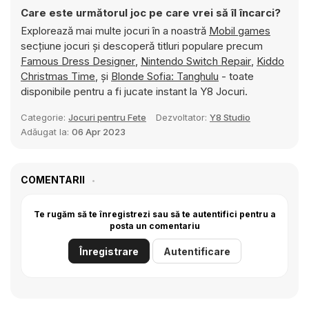
Care este următorul joc pe care vrei să îl încarci?
Explorează mai multe jocuri în a noastră
Mobil games
secțiune jocuri și descoperă titluri populare precum
Famous Dress Designer
,
Nintendo Switch Repair
,
Kiddo
Christmas Time
, și
Blonde Sofia: Tanghulu
- toate
disponibile pentru a fi jucate instant la Y8 Jocuri.
Categorie:
Jocuri pentru Fete
Dezvoltator:
Y8 Studio
Adăugat la:
06 Apr 2023
COMENTARII
Te rugăm să te înregistrezi sau să te autentifici pentru a
posta un comentariu
Înregistrare
Autentificare