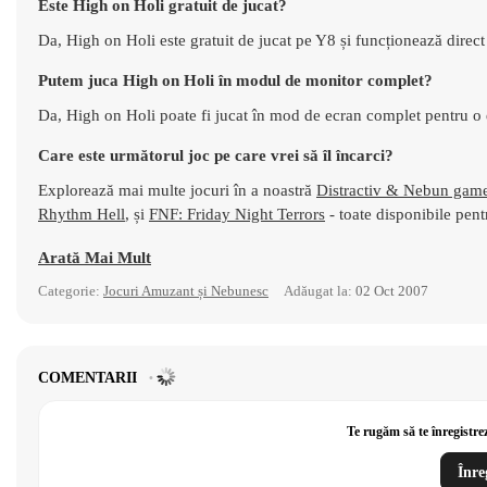
Este High on Holi gratuit de jucat?
Da, High on Holi este gratuit de jucat pe Y8 și funcționează direc
Putem juca High on Holi în modul de monitor complet?
Da, High on Holi poate fi jucat în mod de ecran complet pentru o
Care este următorul joc pe care vrei să îl încarci?
Explorează mai multe jocuri în a noastră
Distractiv & Nebun gam
Rhythm Hell
, și
FNF: Friday Night Terrors
- toate disponibile pentr
Arată Mai Mult
Categorie:
Jocuri Amuzant și Nebunesc
Adăugat la:
02 Oct 2007
COMENTARII
Te rugăm să te înregistre
Înre