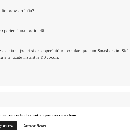
t din browserul tău?
 experiență mai profundă.
es
secțiune jocuri și descoperă titluri populare precum
Smashers io
,
Skib
u a fi jucate instant la Y8 Jocuri.
zi sau să te autentifici pentru a posta un comentariu
gistrare
Autentificare