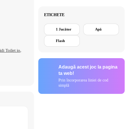
ETICHETE
1 Jucător
Apă
Flash
idi Toilet io
,
Adaugă acest joc la pagina
ta web!
Prin încorporarea liniei de cod
simplă