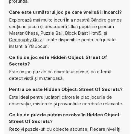
profundă.
Care este următorul joc pe care vrei să îl încarci?
Explorează mai multe jocuri în a noastră
Gândire games
secțiune jocuri și descoperă titluri populare precum
Master Chess
,
Puzzle Ball
,
Block Blast Html5
, și
Geography Quiz
- toate disponibile pentru a fi jucate
instant la Y8 Jocuri.
Ce tip de joc este Hidden Object: Street Of
Secrets?
Este un joc puzzle cu obiecte ascunse, cu o temă
detectivistă și misterioasă.
Pentru ce este Hidden Object: Street Of Secrets?
Este ideal pentru jucătorii cărora le plac jocurile de
observație, misterele și provocările cerebrale relaxante.
Ce tip de puzzle putem rezolva în Hidden Object:
Street Of Secrets?
Rezolvi puzzle-uri cu obiecte ascunse. Fiecare nivel îți