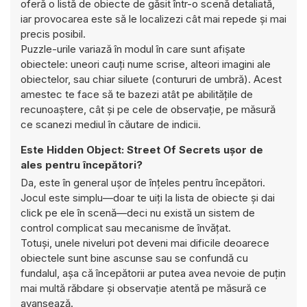
oferă o listă de obiecte de găsit într-o scenă detaliată,
iar provocarea este să le localizezi cât mai repede și mai
precis posibil.
Puzzle-urile variază în modul în care sunt afișate
obiectele: uneori cauți nume scrise, alteori imagini ale
obiectelor, sau chiar siluete (contururi de umbră). Acest
amestec te face să te bazezi atât pe abilitățile de
recunoaștere, cât și pe cele de observație, pe măsură
ce scanezi mediul în căutare de indicii.
Este Hidden Object: Street Of Secrets ușor de
ales pentru începători?
Da, este în general ușor de înțeles pentru începători.
Jocul este simplu—doar te uiți la lista de obiecte și dai
click pe ele în scenă—deci nu există un sistem de
control complicat sau mecanisme de învățat.
Totuși, unele niveluri pot deveni mai dificile deoarece
obiectele sunt bine ascunse sau se confundă cu
fundalul, așa că începătorii ar putea avea nevoie de puțin
mai multă răbdare și observație atentă pe măsură ce
avansează.