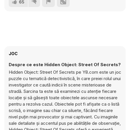
65
JOC
Despre ce este Hidden Object: Street Of Secrets?
Hidden Object: Street Of Secrets pe Y8.com este un joc
puzzle cu tematică detectivistică, în care preiei rolul unui
investigator ce caută indicii în scene misterioase de
stradă. Sarcina ta este să examinezi cu atenție fiecare
locație și să găsești toate obiectele ascunse necesare
pentru a rezolva cazul. Obiectele pot fi afișate ca o listă
scrisă, o imagine sau chiar ca siluete, făcând fiecare
nivel puțin mai provocator și mai captivant. Cu imaginile
sale detaliate și accentul pus pe abilitățile de observație,
Hidden Object: Street Of Secrets oferă o experiență