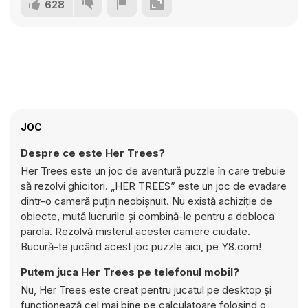
628
JOC
Despre ce este Her Trees?
Her Trees este un joc de aventură puzzle în care trebuie
să rezolvi ghicitori. „HER TREES” este un joc de evadare
dintr-o cameră puțin neobișnuit. Nu există achiziție de
obiecte, mută lucrurile și combină-le pentru a debloca
parola. Rezolvă misterul acestei camere ciudate.
Bucură-te jucând acest joc puzzle aici, pe Y8.com!
Putem juca Her Trees pe telefonul mobil?
Nu, Her Trees este creat pentru jucatul pe desktop și
funcționează cel mai bine pe calculatoare folosind o