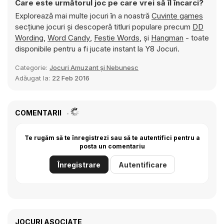
Care este următorul joc pe care vrei să îl încarci?
Explorează mai multe jocuri în a noastră
Cuvinte games
secțiune jocuri și descoperă titluri populare precum
DD
Wording
,
Word Candy
,
Festie Words
, și
Hangman
- toate
disponibile pentru a fi jucate instant la Y8 Jocuri.
Categorie:
Jocuri Amuzant și Nebunesc
Adăugat la:
22 Feb 2016
COMENTARII
Te rugăm să te înregistrezi sau să te autentifici pentru a
posta un comentariu
Înregistrare
Autentificare
JOCURI ASOCIATE