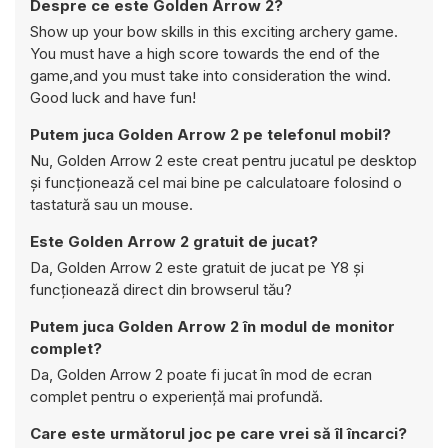
Despre ce este Golden Arrow 2?
Show up your bow skills in this exciting archery game.
You must have a high score towards the end of the
game,and you must take into consideration the wind.
Good luck and have fun!
Putem juca Golden Arrow 2 pe telefonul mobil?
Nu, Golden Arrow 2 este creat pentru jucatul pe desktop
și funcționează cel mai bine pe calculatoare folosind o
tastatură sau un mouse.
Este Golden Arrow 2 gratuit de jucat?
Da, Golden Arrow 2 este gratuit de jucat pe Y8 și
funcționează direct din browserul tău?
Putem juca Golden Arrow 2 în modul de monitor
complet?
Da, Golden Arrow 2 poate fi jucat în mod de ecran
complet pentru o experiență mai profundă.
Care este următorul joc pe care vrei să îl încarci?