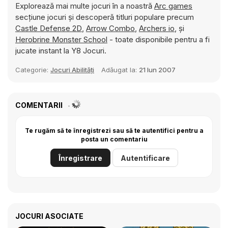
Explorează mai multe jocuri în a noastră
Arc games
secțiune jocuri și descoperă titluri populare precum
Castle Defense 2D
,
Arrow Combo
,
Archers io
, și
Herobrine Monster School
- toate disponibile pentru a fi
jucate instant la Y8 Jocuri.
Categorie:
Jocuri Abilități
Adăugat la:
21 Iun 2007
COMENTARII
Te rugăm să te înregistrezi sau să te autentifici pentru a
posta un comentariu
Înregistrare
Autentificare
JOCURI ASOCIATE