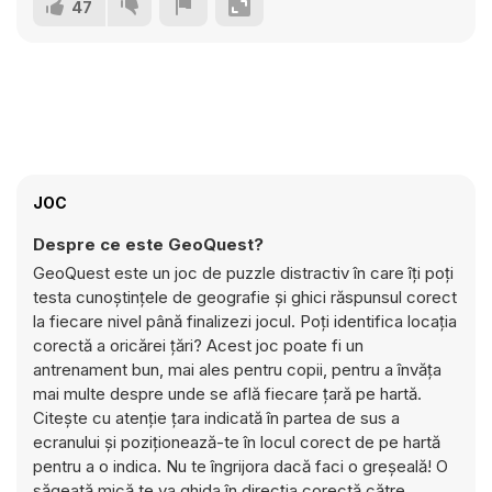
47
JOC
Despre ce este GeoQuest?
GeoQuest este un joc de puzzle distractiv în care îți poți
testa cunoștințele de geografie și ghici răspunsul corect
la fiecare nivel până finalizezi jocul. Poți identifica locația
corectă a oricărei țări? Acest joc poate fi un
antrenament bun, mai ales pentru copii, pentru a învăța
mai multe despre unde se află fiecare țară pe hartă.
Citește cu atenție țara indicată în partea de sus a
ecranului și poziționează-te în locul corect de pe hartă
pentru a o indica. Nu te îngrijora dacă faci o greșeală! O
săgeată mică te va ghida în direcția corectă către