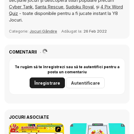
secțiune jocuri și descoperă titluri populare precum
Cyber Tank
,
Santa Rescue
,
Sudoku Royal
, și
4 Pix Word
Quiz
- toate disponibile pentru a fi jucate instant la Y8
Jocuri.
Categorie:
Jocuri Gândire
Adăugat la:
26 Feb 2022
COMENTARII
Te rugăm să te înregistrezi sau să te autentifici pentru a
posta un comentariu
Înregistrare
Autentificare
JOCURI ASOCIATE