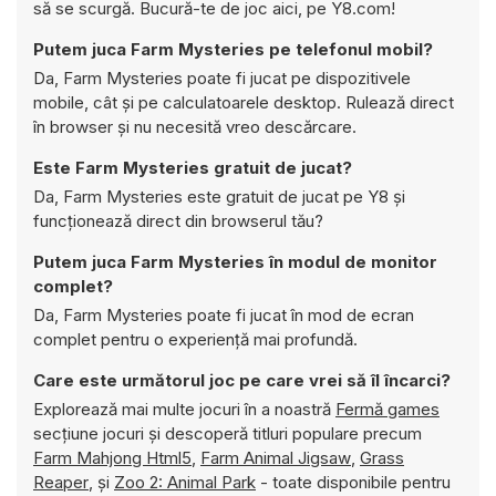
să se scurgă. Bucură-te de joc aici, pe Y8.com!
Putem juca Farm Mysteries pe telefonul mobil?
Da, Farm Mysteries poate fi jucat pe dispozitivele
mobile, cât și pe calculatoarele desktop. Rulează direct
în browser și nu necesită vreo descărcare.
Este Farm Mysteries gratuit de jucat?
Da, Farm Mysteries este gratuit de jucat pe Y8 și
funcționează direct din browserul tău?
Putem juca Farm Mysteries în modul de monitor
complet?
Da, Farm Mysteries poate fi jucat în mod de ecran
complet pentru o experiență mai profundă.
Care este următorul joc pe care vrei să îl încarci?
Explorează mai multe jocuri în a noastră
Fermă games
secțiune jocuri și descoperă titluri populare precum
Farm Mahjong Html5
,
Farm Animal Jigsaw
,
Grass
Reaper
, și
Zoo 2: Animal Park
- toate disponibile pentru