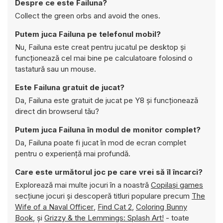
Despre ce este Failuna?
Collect the green orbs and avoid the ones.
Putem juca Failuna pe telefonul mobil?
Nu, Failuna este creat pentru jucatul pe desktop și
funcționează cel mai bine pe calculatoare folosind o
tastatură sau un mouse.
Este Failuna gratuit de jucat?
Da, Failuna este gratuit de jucat pe Y8 și funcționează
direct din browserul tău?
Putem juca Failuna în modul de monitor complet?
Da, Failuna poate fi jucat în mod de ecran complet
pentru o experiență mai profundă.
Care este următorul joc pe care vrei să îl încarci?
Explorează mai multe jocuri în a noastră
Copilași games
secțiune jocuri și descoperă titluri populare precum
The
Wife of a Naval Officer
,
Find Cat 2
,
Coloring Bunny
Book
, și
Grizzy & the Lemmings: Splash Art!
- toate