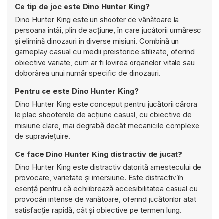
Ce tip de joc este Dino Hunter King?
Dino Hunter King este un shooter de vânătoare la
persoana întâi, plin de acțiune, în care jucătorii urmăresc
și elimină dinozauri în diverse misiuni. Combină un
gameplay casual cu medii preistorice stilizate, oferind
obiective variate, cum ar fi lovirea organelor vitale sau
doborârea unui număr specific de dinozauri.
Pentru ce este Dino Hunter King?
Dino Hunter King este conceput pentru jucătorii cărora
le plac shooterele de acțiune casual, cu obiective de
misiune clare, mai degrabă decât mecanicile complexe
de supraviețuire.
Ce face Dino Hunter King distractiv de jucat?
Dino Hunter King este distractiv datorită amestecului de
provocare, varietate și imersiune. Este distractiv în
esență pentru că echilibrează accesibilitatea casual cu
provocări intense de vânătoare, oferind jucătorilor atât
satisfacție rapidă, cât și obiective pe termen lung.