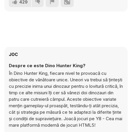
429
JOC
Despre ce este Dino Hunter King?
În Dino Hunter King, fiecare nivel te provoacă cu
obiective de vânătoare unice. Uneori va trebui să țintești
cu precizie inima unui dinozaur pentru o lovitură critică, în
timp ce alte misiuni îți cer să vânezi doi dinozauri din
patru care cutreieră câmpul. Aceste obiective variate
mențin gameplay-ul proaspăt, testându-ți atât precizia,
cât și strategia pe măsură ce te adaptezi la diferite ținte
și condiții de supraviețuire. Joacă jocuri pe Y8 - Cea mai
mare platformă modernă de jocuri HTML5!