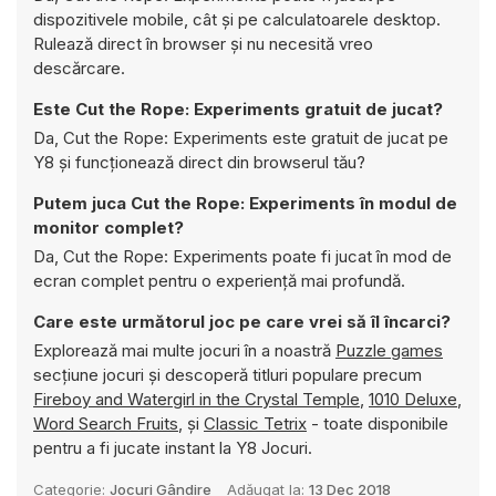
dispozitivele mobile, cât și pe calculatoarele desktop.
Rulează direct în browser și nu necesită vreo
descărcare.
Este Cut the Rope: Experiments gratuit de jucat?
Da, Cut the Rope: Experiments este gratuit de jucat pe
Y8 și funcționează direct din browserul tău?
Putem juca Cut the Rope: Experiments în modul de
monitor complet?
Da, Cut the Rope: Experiments poate fi jucat în mod de
ecran complet pentru o experiență mai profundă.
Care este următorul joc pe care vrei să îl încarci?
Explorează mai multe jocuri în a noastră
Puzzle games
secțiune jocuri și descoperă titluri populare precum
Fireboy and Watergirl in the Crystal Temple
,
1010 Deluxe
,
Word Search Fruits
, și
Classic Tetrix
- toate disponibile
pentru a fi jucate instant la Y8 Jocuri.
Categorie:
Jocuri Gândire
Adăugat la:
13 Dec 2018