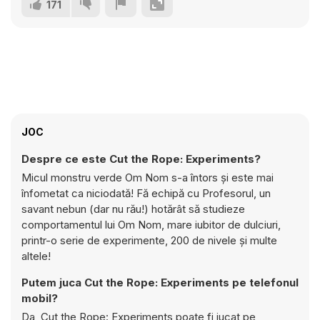
171
JOC
Despre ce este Cut the Rope: Experiments?
Micul monstru verde Om Nom s-a întors și este mai
înfometat ca niciodată! Fă echipă cu Profesorul, un
savant nebun (dar nu rău!) hotărât să studieze
comportamentul lui Om Nom, mare iubitor de dulciuri,
printr-o serie de experimente, 200 de nivele și multe
altele!
Putem juca Cut the Rope: Experiments pe telefonul
mobil?
Da, Cut the Rope: Experiments poate fi jucat pe